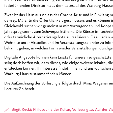
In der Zeit der Corona-bedingten Schließung laden wir Sie herzli
federführenden Direktorin aus dem Lesesaal des Warburg-Hauses
Zwar ist das Haus aus Anlass der Corona-Krise und in Einklang
dem 15. März für die Öffentlichkeit geschlossen, und es können in
Gleichwohl suchen wir gemeinsam mit Vortragenden und Koopera
Jahresprogramms zum Schwerpunktthema Die Künste im technische
oder terminliche Alternativangebote zu realisieren. Dazu laden wi
Webseite unter Aktuelles und im Veranstaltungskalender zu info
bekannt geben, in welcher Form wieder Veranstaltungen durchg
Digitale Angebote können kein Ersatz für unseren so geschätzten
sein; doch hoffen wir, dass dieses, wie einige weitere Inhalte, d
entdecken können, Ihr Interesse findet. Ihnen und uns wünschen w
Warburg-Haus zusammenfinden können.
Die Aufzeichnung der Vorlesung erfolgte durch Mina Wagener u
Lecture2Go bereit.
Birgit Recki: Philosophie der Kultur, Vorlesung 10. Auf der