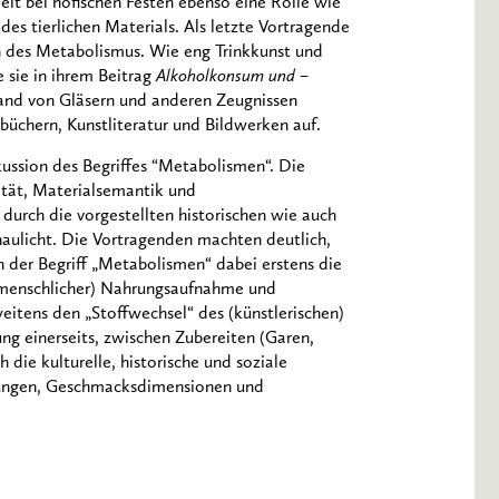
elt bei höfischen Festen ebenso eine Rolle wie
es tierlichen Materials. Als letzte Vortragende
n des Metabolismus. Wie eng Trinkkunst und
 sie in ihrem Beitrag
Alkoholkonsum und –
nd von Gläsern und anderen Zeugnissen
rbüchern, Kunstliteratur und Bildwerken auf.
ssion des Begriffes “Metabolismen“. Die
ität, Materialsemantik und
durch die vorgestellten historischen wie auch
chaulicht. Die Vortragenden machten deutlich,
n der Begriff „Metabolismen“ dabei erstens die
 (menschlicher) Nahrungsaufnahme und
itens den „Stoffwechsel“ des (künstlerischen)
ng einerseits, zwischen Zubereiten (Garen,
ch die kulturelle, historische und soziale
lungen, Geschmacksdimensionen und