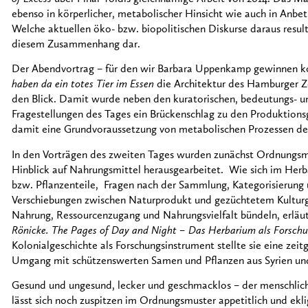
ebenso in körperlicher, metabolischer Hinsicht wie auch in Anbe
Welche aktuellen öko- bzw. biopolitischen Diskurse daraus resulti
diesem Zusammenhang dar.
Der Abendvortrag – für den wir Barbara Uppenkamp gewinnen k
haben da ein totes Tier im Essen
die Architektur des Hamburger Ze
den Blick. Damit wurde neben den kuratorischen, bedeutungs- und
Fragestellungen des Tages ein Brückenschlag zu den Produktions
damit eine Grundvoraussetzung von metabolischen Prozessen der
In den Vorträgen des zweiten Tages wurden zunächst Ordnungsm
Hinblick auf Nahrungsmittel herausgearbeitet. Wie sich im Herb
bzw. Pflanzenteile, Fragen nach der Sammlung, Kategorisierung
Verschiebungen zwischen Naturprodukt und gezüchtetem Kulturg
Nahrung, Ressourcenzugang und Nahrungsvielfalt bündeln, erläu
Rönicke. The Pages of Day and Night – Das Herbarium als Forsc
Kolonialgeschichte als Forschungsinstrument stellte sie eine zei
Umgang mit schützenswerten Samen und Pflanzen aus Syrien und 
Gesund und ungesund, lecker und geschmacklos – der menschliche
lässt sich noch zuspitzen im Ordnungsmuster appetitlich und ekli