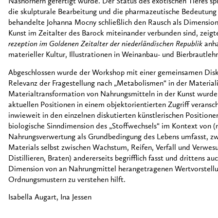
Nashörnern gefertigt wurde. Der Status des exotischen Tieres spi
die skulpturale Bearbeitung und die pharmazeutische Bedeutung d
behandelte Johanna Mocny schließlich den Rausch als Dimensio
Kunst im Zeitalter des Barock miteinander verbunden sind, zeigte
rezeption im Goldenen Zeitalter der niederländischen Republik
anha
materieller Kultur, Illustrationen in Weinanbau- und Bierbrautleh
Abgeschlossen wurde der Workshop mit einer gemeinsamen Disku
Relevanz der Fragestellung nach „Metabolismen“ in der Material
Materialtransformation von Nahrungsmitteln in der Kunst wurde 
aktuellen Positionen in einem objektorientierten Zugriff verans
inwieweit in den einzelnen diskutierten künstlerischen Positione
biologische Sinndimension des „Stoffwechsels“ im Kontext von
Nahrungsverwertung als Grundbedingung des Lebens umfasst, zwe
Materials selbst zwischen Wachstum, Reifen, Verfall und Verwesu
Distillieren, Braten) andererseits begrifflich fasst und drittens au
Dimension von an Nahrungmittel herangetragenen Wertvorstel
Ordnungsmustern zu verstehen hilft.
Isabella Augart, Ina Jessen