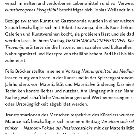
verschimmelten und verdorbenen Lebensmitteln und vor Verwesu
kunstbezogenes Ekelgefühl?
beschäftigte sich Tobias Weilandt in 
Bezüge zwischen Kunst und Gastronomie wurden in einer weitere
Straub beschäftigte sich mit Rikrit Tiravanija, der als Künstlerko
Galerien und Kunstvereinen kocht, sie probieren lässt und sie dad
werden lässt. In ihrem Vortrag
GESCHMACKSDIMENSIONEN. Kochen a
Tiravanija
erörterte sie die historischen, sozialen und kulturelle
Nahrungsmittel und Rezepte von thailändischem PadThai bis hin 
zubereitet.
Felix Bröcker stellte in seinem Vortrag
Nahrungsmittel als Medium
Inszenierung von Essen in der Kunst und in der Spitzengastronomi
Jahrhunderts vor. Materialität und Materialveränderung faszinier
Techniken kontrollierbar und nutzbar. Am Umgang mit den Nahrun
Küche gesellschaftliche Veränderungen und Wertbeimessungen zu
oder Ursprünglichkeit abgebildet werden.
Transformationen des Menschen respektive des Künstlers wurden 
Maurice Saß beschäftigte sich in seinem Beitrag
Vor allem sich s
trinken – Nashorn-Pokale als Preziosenstücke
mit der Materialitä