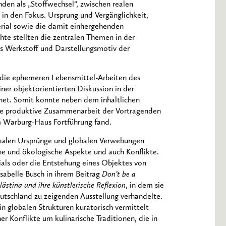
den als „Stoffwechsel“, zwischen realen
n in den Fokus. Ursprung und Vergänglichkeit,
rial sowie die damit einhergehenden
chte stellten die zentralen Themen in der
s Werkstoff und Darstellungsmotiv der
die ephemeren Lebensmittel-Arbeiten des
ner objektorientierten Diskussion in der
net. Somit konnte neben dem inhaltlichen
ine produktive Zusammenarbeit der Vortragenden
m Warburg-Haus Fortführung fand.
onalen Ursprünge und globalen Verwebungen
che und ökologische Aspekte und auch Konflikte.
ials oder die Entstehung eines Objektes von
sabelle Busch in ihrem Beitrag
Don’t be a
ästina und ihre künstlerische Reflexion
, in dem sie
Deutschland zu zeigenden Ausstellung verhandelte.
 in globalen Strukturen kuratorisch vermittelt
er Konflikte um kulinarische Traditionen, die in