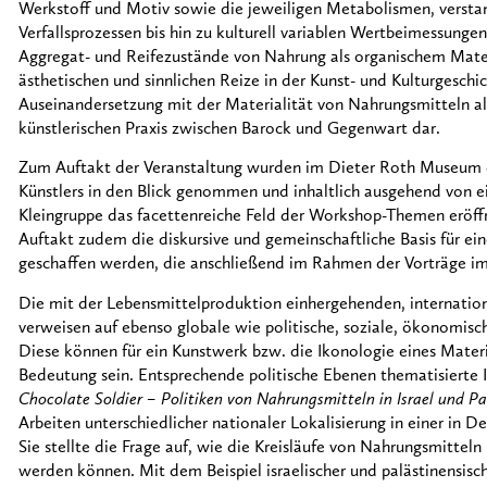
Werkstoff und Motiv sowie die jeweiligen Metabolismen, verstan
Verfallsprozessen bis hin zu kulturell variablen Wertbeimessunge
Aggregat- und Reifezustände von Nahrung als organischem Mate
ästhetischen und sinnlichen Reize in der Kunst- und Kulturgeschi
Auseinandersetzung mit der Materialität von Nahrungsmitteln al
künstlerischen Praxis zwischen Barock und Gegenwart dar.
Zum Auftakt der Veranstaltung wurden im Dieter Roth Museum 
Künstlers in den Blick genommen und inhaltlich ausgehend von ei
Kleingruppe das facettenreiche Feld der Workshop-Themen eröff
Auftakt zudem die diskursive und gemeinschaftliche Basis für e
geschaffen werden, die anschließend im Rahmen der Vorträge i
Die mit der Lebensmittelproduktion einhergehenden, internati
verweisen auf ebenso globale wie politische, soziale, ökonomis
Diese können für ein Kunstwerk bzw. die Ikonologie eines Mater
Bedeutung sein. Entsprechende politische Ebenen thematisierte I
Chocolate Soldier – Politiken von Nahrungsmitteln in Israel und Pal
Arbeiten unterschiedlicher nationaler Lokalisierung in einer in 
Sie stellte die Frage auf, wie die Kreisläufe von Nahrungsmitteln
werden können. Mit dem Beispiel israelischer und palästinensisch