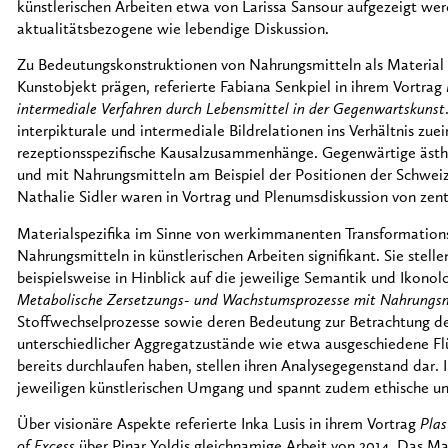
künstlerischen Arbeiten etwa von Larissa Sansour aufgezeigt wer
aktualitätsbezogene wie lebendige Diskussion.
Zu Bedeutungskonstruktionen von Nahrungsmitteln als Material in
Kunstobjekt prägen, referierte Fabiana Senkpiel in ihrem Vortrag
intermediale Verfahren durch Lebensmittel in der Gegenwartskunst
interpikturale und intermediale Bildrelationen ins Verhältnis zu
rezeptionsspezifische Kausalzusammenhänge. Gegenwärtige ästh
und mit Nahrungsmitteln am Beispiel der Positionen der Schweize
Nathalie Sidler waren in Vortrag und Plenumsdiskussion von zen
Materialspezifika im Sinne von werkimmanenten Transformation
Nahrungsmitteln in künstlerischen Arbeiten signifikant. Sie stell
beispielsweise in Hinblick auf die jeweilige Semantik und Ikonol
Metabolische Zersetzungs- und Wachstumsprozesse mit Nahrungsmit
Stoffwechselprozesse sowie deren Bedeutung zur Betrachtung der
unterschiedlicher Aggregatzustände wie etwa ausgeschiedene Flü
bereits durchlaufen haben, stellen ihren Analysegegenstand dar
jeweiligen künstlerischen Umgang und spannt zudem ethische un
Über visionäre Aspekte referierte Inka Lusis in ihrem Vortrag
Plas
of Excess
über Pinar Yoldis gleichnamige Arbeit von 2014. Das Mat