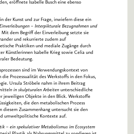
den, eröffnete Isabelle Busch eine ebenso
 der Kunst und zur Frage, inwiefern diese ein
Einverleibungen – Interpikturale Bezugnahmen und
. Mit dem Begriff der Einverleibung setzte sie
einander und rekurrierte zudem auf
etische Praktiken und mediale Zugänge durch
r Künstlerinnen Isabelle Krieg sowie Celia und
traler Bedeutung.
sprozessen sind im Verwendungskontext von
en die Prozessualität des Werkstoffs in den Fokus,
ogie. Ursula Ströbele nahm in ihrem Beitrag
teln in skulpturalen Arbeiten
unterschiedliche
 jeweiligen Objekte in den Blick. Werkstoffe
ssigkeiten, die den metabolischen Prozess
. In diesem Zusammenhang untersucht sie den
d umweltpolitische Kontexte auf.
tik – ein spekulativer Metabolismus im Ecosystem
erial Plastik als Nahrungsmittel zu sondieren ist