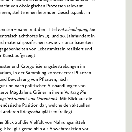
tracht von ökologischen Prozessen relevant.
eren, stellte einen leitenden Gesichtspunkt in
onnten – nahm mit dem Titel
Entschuldigung, Sie
ntralschlachthofes im 19. und 20. Jahrhundert in
 materialspezifischen sowie visionär basierten
gegebenheiten von Lebensmitteln realisiert und
 Kunst aufgezeigt.
uster und Kategorisierungsbestrebungen im
arium, in der Sammlung konservierter Pflanzen
 und Bewahrung von Pflanzen, nach
ut und nach politischen Aushandlungen von
terte Magdalena Grüner in ihrem Vortrag
Pia
hungsinstrument und Datenbank
. Mit Blick auf die
tgenössische Position dar, welche den aktuellen
anderen Kriegsschauplätzen freilegt.
 Blick auf die Vielfalt von Nahrungsmitteln
g. Ekel gilt gemeinhin als Abwehrreaktion vor