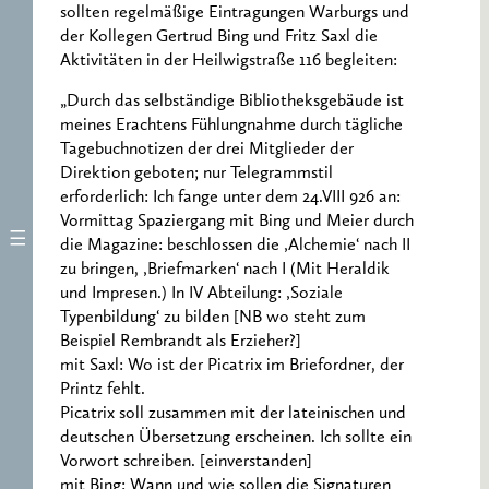
sollten regelmäßige Eintragungen Warburgs und
der Kollegen Gertrud Bing und Fritz Saxl die
Aktivitäten in der Heilwigstraße 116 begleiten:
„Durch das selbständige Bibliotheksgebäude ist
meines Erachtens Fühlungnahme durch tägliche
Tagebuchnotizen der drei Mitglieder der
Direktion geboten; nur Telegrammstil
erforderlich: Ich fange unter dem 24.VIII 926 an:
Vormittag Spaziergang mit Bing und Meier durch
die Magazine: beschlossen die ‚Alchemie‘ nach II
zu bringen, ‚Briefmarken‘ nach I (Mit Heraldik
und Impresen.) In IV Abteilung: ‚Soziale
Typenbildung‘ zu bilden [NB wo steht zum
Beispiel Rembrandt als Erzieher?]
mit Saxl: Wo ist der Picatrix im Briefordner, der
Printz fehlt.
Picatrix soll zusammen mit der lateinischen und
deutschen Übersetzung erscheinen. Ich sollte ein
Vorwort schreiben. [einverstanden]
mit Bing: Wann und wie sollen die Signaturen