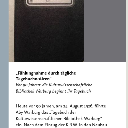
RESEARCH CENTRE
RECORDS
FOR POLITICAL
ICONOGRAPHY
ERNST CASSIRER
CENTRE 1997-2007
„Fühlungnahme durch tägliche
Tagebuchnotizen“
Vor 90 Jahren: die Kulturwissenschaftliche
Bibliothek Warburg beginnt ihr Tagebuch
Heute vor 90 Jahren, am 24. August 1926, führte
Aby Warburg das „Tagebuch der
Kulturwissenschaftlichen Bibliothek Warburg“
ein. Nach dem Einzug der K.B.W. in den Neubau