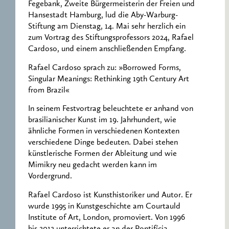
Fegebank, Zweite Bürgermeisterin der Freien und
Hansestadt Hamburg, lud die Aby-Warburg-
Stiftung am Dienstag, 14. Mai sehr herzlich ein
zum Vortrag des Stiftungsprofessors 2024, Rafael
Cardoso, und einem anschließenden Empfang.
Rafael Cardoso sprach zu: »Borrowed Forms,
Singular Meanings: Rethinking 19th Century Art
from Brazil«
In seinem Festvortrag beleuchtete er anhand von
brasilianischer Kunst im 19. Jahrhundert, wie
ähnliche Formen in verschiedenen Kontexten
verschiedene Dinge bedeuten. Dabei stehen
künstlerische Formen der Ableitung und wie
Mimikry neu gedacht werden kann im
Vordergrund.
Rafael Cardoso ist Kunsthistoriker und Autor. Er
wurde 1995 in Kunstgeschichte am Courtauld
Institute of Art, London, promoviert. Von 1996
bis 2012 unterrichtete er an der Pontifícia