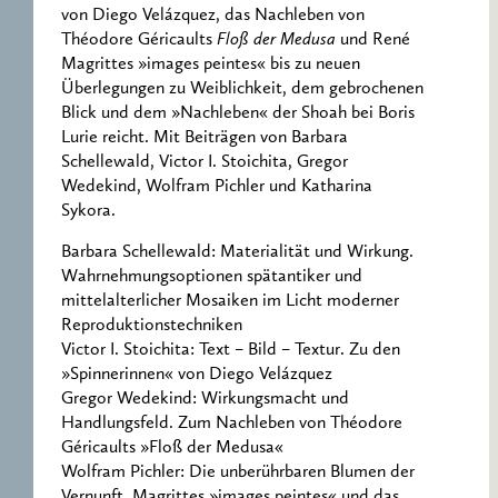
von Diego Velázquez, das Nachleben von
Théodore Géricaults
Floß der Medusa
und René
Magrittes »images peintes« bis zu neuen
Überlegungen zu Weiblichkeit, dem gebrochenen
Blick und dem »Nachleben« der Shoah bei Boris
Lurie reicht. Mit Beiträgen von Barbara
Schellewald, Victor I. Stoichita, Gregor
Wedekind, Wolfram Pichler und Katharina
Sykora.
Barbara Schellewald: Materialität und Wirkung.
Wahrnehmungsoptionen spätantiker und
mittelalterlicher Mosaiken im Licht moderner
Reproduktionstechniken
Victor I. Stoichita: Text – Bild – Textur. Zu den
»Spinnerinnen« von Diego Velázquez
Gregor Wedekind: Wirkungsmacht und
Handlungsfeld. Zum Nachleben von Théodore
Géricaults »Floß der Medusa«
Wolfram Pichler: Die unberührbaren Blumen der
Vernunft. Magrittes »images peintes« und das