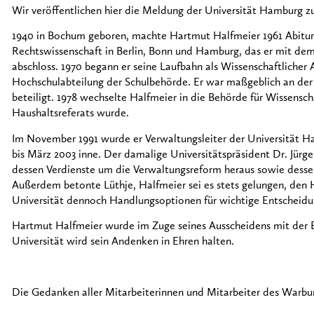
Wir veröffentlichen hier die Meldung der Universität Hamburg z
1940 in Bochum geboren, machte Hartmut Halfmeier 1961 Abitur.
Rechtswissenschaft in Berlin, Bonn und Hamburg, das er mit d
abschloss. 1970 begann er seine Laufbahn als Wissenschaftlicher 
Hochschulabteilung der Schulbehörde. Er war maßgeblich an der G
beteiligt. 1978 wechselte Halfmeier in die Behörde für Wissensch
Haushaltsreferats wurde.
Im November 1991 wurde er Verwaltungsleiter der Universität Ha
bis März 2003 inne. Der damalige Universitätspräsident Dr. Jürge
dessen Verdienste um die Verwaltungsreform heraus sowie desse
Außerdem betonte Lüthje, Halfmeier sei es stets gelungen, den 
Universität dennoch Handlungsoptionen für wichtige Entscheidun
Hartmut Halfmeier wurde im Zuge seines Ausscheidens mit der E
Universität wird sein Andenken in Ehren halten.
Die Gedanken aller Mitarbeiterinnen und Mitarbeiter des Warburg