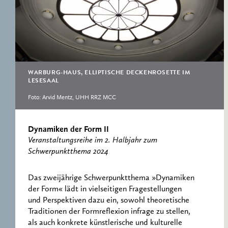
ERNST CASSIRER
ARBEITSSTELLE 1997-
2007
WARBURG-HAUS, ELLIPTISCHE DECKENROSETTE IM
LESESAAL
Foto: Arvid Mentz, UHH RRZ MCC
Dynamiken der Form II
Veranstaltungsreihe im 2. Halbjahr zum
Schwerpunktthema 2024
Das zweijährige Schwerpunktthema »Dynamiken
der Form« lädt in vielseitigen Fragestellungen
und Perspektiven dazu ein, sowohl theoretische
Traditionen der Formreflexion infrage zu stellen,
als auch konkrete künstlerische und kulturelle