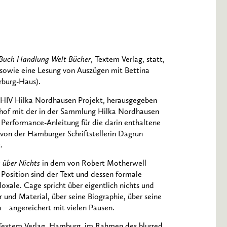
Buch Handlung Welt Bücher
, Textem Verlag, statt,
sowie eine Lesung von Auszügen mit Bettina
rburg-Haus).
CHIV Hilka Nordhausen Projekt, herausgegeben
rhof mit der in der Sammlung Hilka Nordhausen
 Performance-Anleitung für die darin enthaltene
on der Hamburger Schriftstellerin Dagrun
.
 über Nichts
in dem von Robert Motherwell
 Position sind der Text und dessen formale
oxale. Cage spricht über eigentlich nichts und
r und Material, über seine Biographie, über seine
 – angereichert mit vielen Pausen.
Textem Verlag, Hamburg, im Rahmen des blurred