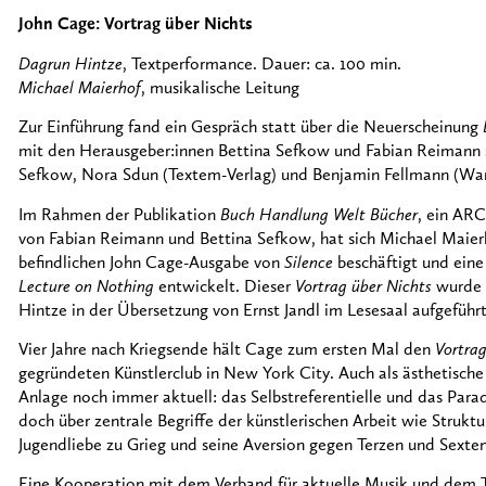
John Cage: Vortrag über Nichts
Dagrun Hintze
, Textperformance. Dauer: ca. 100 min.
Michael Maierhof
, musikalische Leitung
Zur Einführung fand ein Gespräch statt über die Neuerscheinung
mit den Herausgeber:innen Bettina Sefkow und Fabian Reimann 
Sefkow, Nora Sdun (Textem-Verlag) und Benjamin Fellmann (Wa
Im Rahmen der Publikation
Buch Handlung Welt Bücher
, ein AR
von Fabian Reimann und Bettina Sefkow, hat sich Michael Maie
befindlichen John Cage-Ausgabe von
Silence
beschäftigt und eine
Lecture on Nothing
entwickelt. Dieser
Vortrag über Nichts
wurde v
Hintze in der Übersetzung von Ernst Jandl im Lesesaal aufgeführt
Vier Jahre nach Kriegsende hält Cage zum ersten Mal den
Vortrag
gegründeten Künstlerclub in New York City. Auch als ästhetische
Anlage noch immer aktuell: das Selbstreferentielle und das Parad
doch über zentrale Begriffe der künstlerischen Arbeit wie Struktu
Jugendliebe zu Grieg und seine Aversion gegen Terzen und Sexten
Eine Kooperation mit dem Verband für aktuelle Musik und dem 