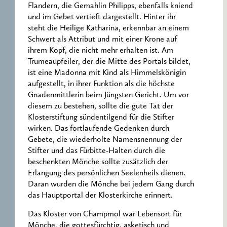
Flandern, die Gemahlin Philipps, ebenfalls kniend
und im Gebet vertieft dargestellt. Hinter ihr
steht die Heilige Katharina, erkennbar an einem
Schwert als Attribut und mit einer Krone auf
ihrem Kopf, die nicht mehr erhalten ist. Am
Trumeaupfeiler, der die Mitte des Portals bildet,
ist eine Madonna mit Kind als Himmelskönigin
aufgestellt, in ihrer Funktion als die höchste
Gnadenmittlerin beim Jüngsten Gericht. Um vor
diesem zu bestehen, sollte die gute Tat der
Klosterstiftung sündentilgend für die Stifter
wirken. Das fortlaufende Gedenken durch
Gebete, die wiederholte Namensnennung der
Stifter und das Fürbitte-Halten durch die
beschenkten Mönche sollte zusätzlich der
Erlangung des persönlichen Seelenheils dienen.
Daran wurden die Mönche bei jedem Gang durch
das Hauptportal der Klosterkirche erinnert.
Das Kloster von Champmol war Lebensort für
Mönche, die gottesfürchtig, asketisch und