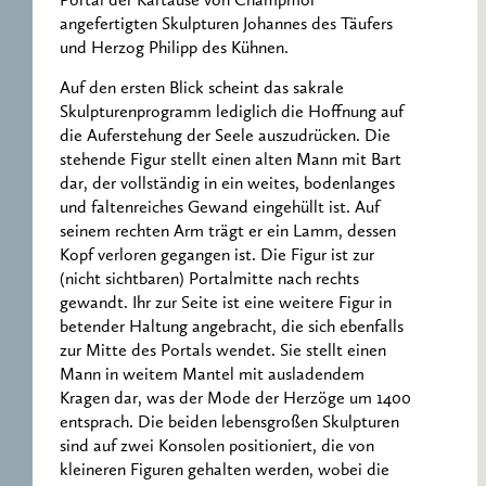
Portal der Kartause von Champmol
angefertigten Skulpturen Johannes des Täufers
und Herzog Philipp des Kühnen.
Auf den ersten Blick scheint das sakrale
Skulpturenprogramm lediglich die Hoffnung auf
die Auferstehung der Seele auszudrücken. Die
stehende Figur stellt einen alten Mann mit Bart
dar, der vollständig in ein weites, bodenlanges
und faltenreiches Gewand eingehüllt ist. Auf
seinem rechten Arm trägt er ein Lamm, dessen
Kopf verloren gegangen ist. Die Figur ist zur
(nicht sichtbaren) Portalmitte nach rechts
gewandt. Ihr zur Seite ist eine weitere Figur in
betender Haltung angebracht, die sich ebenfalls
zur Mitte des Portals wendet. Sie stellt einen
Mann in weitem Mantel mit ausladendem
Kragen dar, was der Mode der Herzöge um 1400
entsprach. Die beiden lebensgroßen Skulpturen
sind auf zwei Konsolen positioniert, die von
kleineren Figuren gehalten werden, wobei die