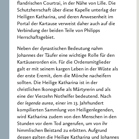
flandrischen Courtrai, in der Nähe von Lille. Die
Schutzherrschaft über diese Kapelle unterlag der
Heiligen Katharina, und deren Anwesenheit im
Portal der Kartause verweist daher auch auf die
Verbindung der beiden Teile von Philipps
Herrschaftsgebiet.
Neben der dynastischen Bedeutung nahm
Johannes der Täufer eine wichtige Rolle für den
Kartäuserorden ein. Für die Ordensmitglieder
galt er mit seinem kargen Leben in der Wüste als
der erste Eremit, dem die Mönche nacheifern
sollten. Die Heilige Katharina ist in der
christlichen Ikonografie als Märtyrerin und als
eine der Vierzehn Nothelfer bedeutend. Nach
der
legenda aurea
, einer im 13. Jahrhundert
kompilierten Sammlung von Heiligenlegenden,
wird Katharina zudem von den Menschen in den
Stunden vor dem Tod angerufen, um von ihr
himmlischen Beistand zu erbitten. Aufgrund
dessen galten die Heilige Katharina und Johannes