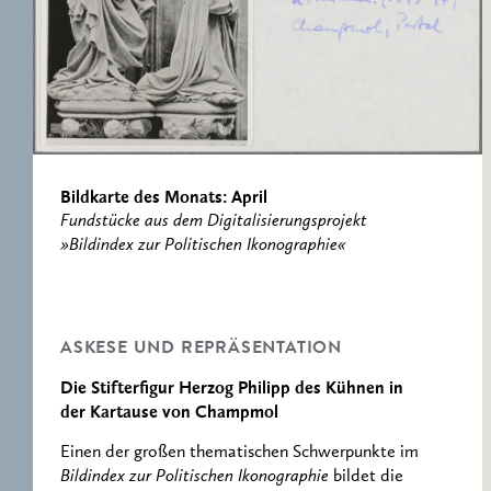
RESEARCH CENTRE
RECORDS
FOR POLITICAL
ICONOGRAPHY
ERNST CASSIRER
CENTRE 1997-2007
Bildkarte des Monats: April
Fundstücke aus dem Digitalisierungsprojekt
»Bildindex zur Politischen Ikonographie«
ASKESE UND REPRÄSENTATION
Die Stifterfigur Herzog Philipp des Kühnen in
der Kartause von Champmol
Einen der großen thematischen Schwerpunkte im
Bildindex zur Politischen Ikonographie
bildet die