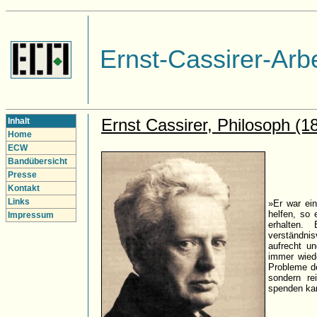
Ernst-Cassirer-Arbe
Ernst Cassirer, Philosoph (1
Inhalt
Home
ECW
Bandübersicht
Presse
Kontakt
Links
»Er war ein
helfen, so
Impressum
erhalten.
verständni
aufrecht u
immer wied
Probleme de
sondern re
spenden ka